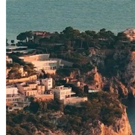
Premiumre
upp