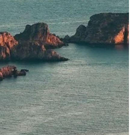
med
natur,
sstil