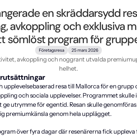
angerade en skräddarsydd resa
ng, avkoppling och exklusiva
tt sömlöst program för grupp
Företagsresa
25 mars 2026
, aktivitet, avkoppling och noggrant utvalda premiu
helhet.
rutsättningar
 upplevelsebaserad resa till Mallorca för en grupp 
oppling och sociala upplevelser. Programmet skulle i
 ge utrymme för egentid. Resan skulle genomföras 
dlig premiumkänsla genom hela upplägget.
gram över fyra dagar där resenärerna fick uppleva f