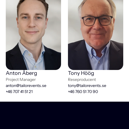
Anton Åberg
Tony Höög
Project Manager
Reseproducent
anton@tailorevents.se
tony@tailorevents.se
+46 707 41 51 21
+46 760 51 70 90
M
e
r
ä
n
e
n
r
e
s
a
.