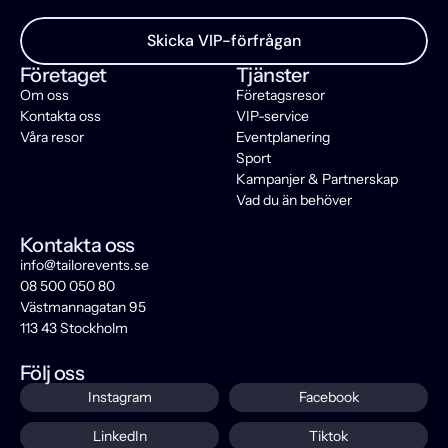
E
n
g
e
m
e
n
s
a
m
u
p
p
l
e
v
e
l
s
e
.
Skicka VIP-förfrågan
Företaget
Tjänster
Om oss
Företagsresor
Kontakta oss
VIP-service
Våra resor
Eventplanering
Sport
Kampanjer & Partnerskap
Vad du än behöver
Kontakta oss
info@tailorevents.se
08 500 050 80
Västmannagatan 95
113 43 Stockholm
Följ oss
Instagram
Facebook
LinkedIn
Tiktok