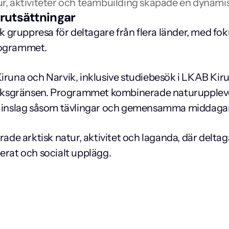
tur, aktiviteter och teambuilding skapade en dynamis
rutsättningar
gruppresa för deltagare från flera länder, med foku
programmet.
iruna och Narvik, inklusive studiebesök i LKAB Kirun
l Riksgränsen. Programmet kombinerade naturuppleve
la inslag såsom tävlingar och gemensamma middagar
e arktisk natur, aktivitet och laganda, där deltaga
nerat och socialt upplägg.