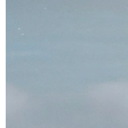
Gruppresa
arktiska
up