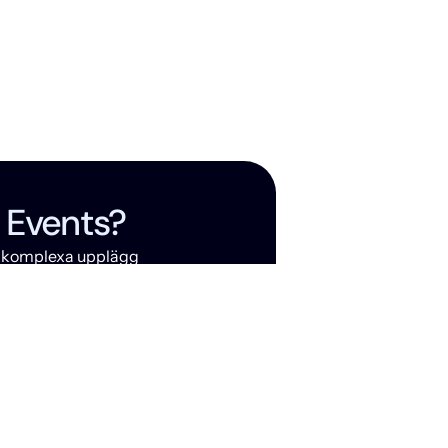
ed
oss
r Events?
 i komplexa upplägg
er relationer
ela vägen
 till mål
ks