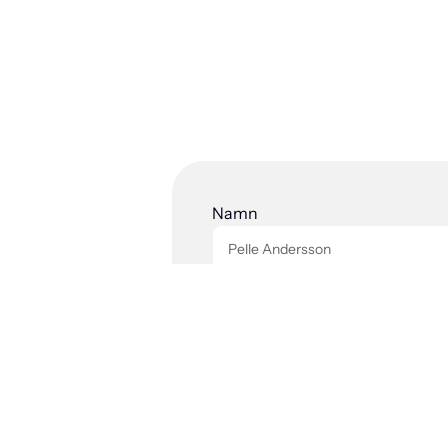
Boka
Namn
E-post
Meddelande