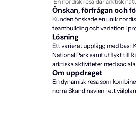
En nordisk resa där arktisk na
Önskan, förfrågan och fö
Kunden önskade en unik nordisk 
teambuilding och variation i 
Lösning
Ett varierat upplägg med bas i K
National Park samt utflykt til
arktiska aktiviteter med socia
Om uppdraget
En dynamisk resa som kombinerad
norra Skandinavien i ett välpla