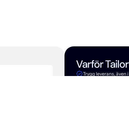
din
upplevelse
m
Varför Tailo
Trygg leverans, även
Upplevelser som bygg
Ett dedikerat team h
Skräddarsytt från start
Detaljfokus som mär