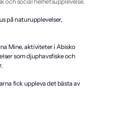
k och social helhetsupplevelse.
s på naturupplevelser, 
a Mine, aktiviteter i Abisko 
lser som djuphavsfiske och 
.
rna fick uppleva det bästa av 