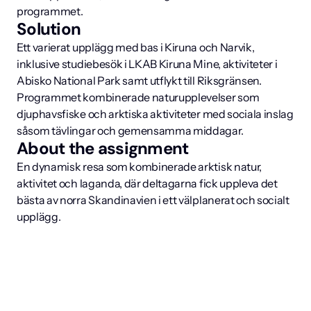
programmet.
Solution
Ett varierat upplägg med bas i Kiruna och Narvik, 
inklusive studiebesök i LKAB Kiruna Mine, aktiviteter i 
Abisko National Park samt utflykt till Riksgränsen. 
Programmet kombinerade naturupplevelser som 
djuphavsfiske och arktiska aktiviteter med sociala inslag 
såsom tävlingar och gemensamma middagar.
About the assignment
En dynamisk resa som kombinerade arktisk natur, 
aktivitet och laganda, där deltagarna fick uppleva det 
bästa av norra Skandinavien i ett välplanerat och socialt 
upplägg.
Book
your
experience
with
us