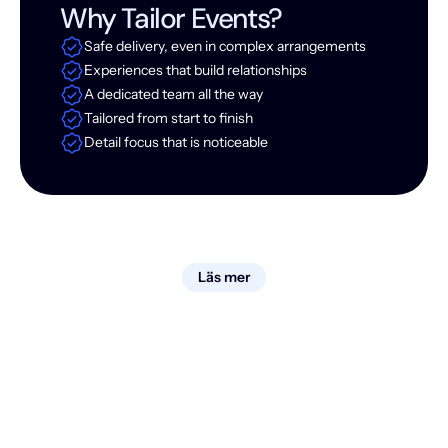
Why Tailor Events?
Safe delivery, even in complex arrangements
Experiences that build relationships
A dedicated team all the way
Tailored from start to finish
Detail focus that is noticeable
Läs mer
Fler
av
våra
upplevelser