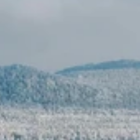
Narvik
med
arktiska
upplevelser
och
teambuilding