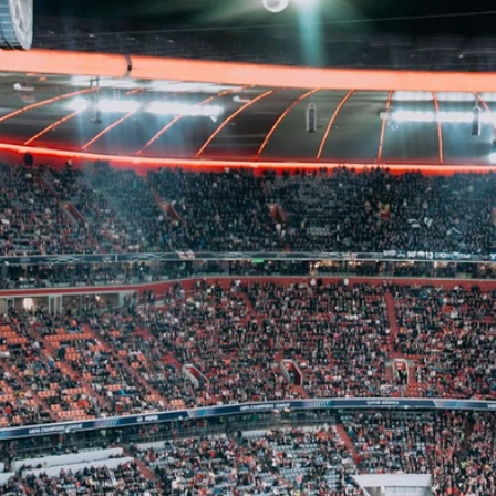
s
League-final
premiumupple