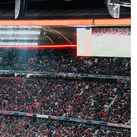
i
München
velse