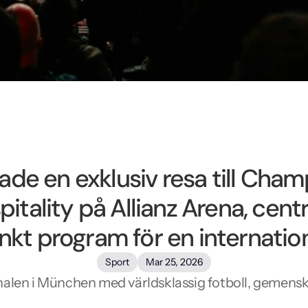
ade en exklusiv resa till Cha
ality på Allianz Arena, cent
kt program för en internation
Sport
Mar 25, 2026
finalen i München med världsklassig fotboll, gem